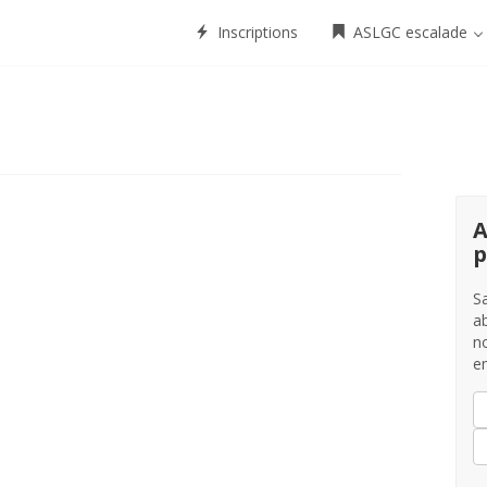
Inscriptions
ASLGC escalade
A
p
S
a
no
em
A
e
m