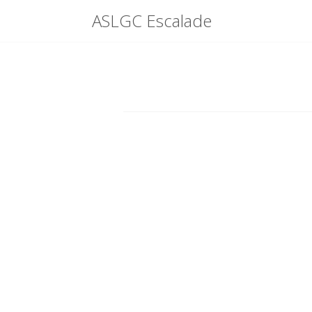
Menu
ASLGC Escalade
Skip
to
content